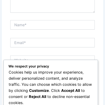
Name*
Email*
Website
We respect your privacy
Cookies help us improve your experience,
Save my name, email, and website in this browser
deliver personalized content, and analyze
for the next time I comment.
traffic. You can choose which cookies to allow
by clicking
Customize
. Click
Accept All
to
consent or
Reject All
to decline non-essential
cookies.