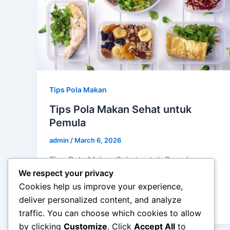
Tips Pola Makan
Tips Pola Makan Sehat untuk
Pemula
admin
/
March 6, 2026
Tips Pola Makan Sehat untuk Pemula –
Memulai pola makan sehat sering kali
We respect your privacy
terasa menantang, terutama bagi mereka
Cookies help us improve your experience,
yang terbiasa […]
deliver personalized content, and analyze
traffic. You can choose which cookies to allow
by clicking
Customize
. Click
Accept All
to