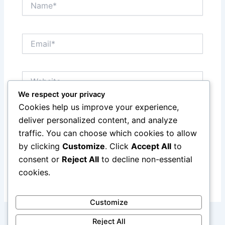
Email*
Website
We respect your privacy
Cookies help us improve your experience,
Save my name, email, and website in this browser
deliver personalized content, and analyze
for the next time I comment.
traffic. You can choose which cookies to allow
by clicking
Customize
. Click
Accept All
to
consent or
Reject All
to decline non-essential
cookies.
Customize
Reject All