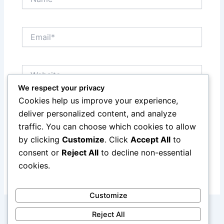
Email*
Website
We respect your privacy
Cookies help us improve your experience,
Save my name, email, and website in this browser
deliver personalized content, and analyze
for the next time I comment.
traffic. You can choose which cookies to allow
by clicking
Customize
. Click
Accept All
to
consent or
Reject All
to decline non-essential
cookies.
Customize
Reject All