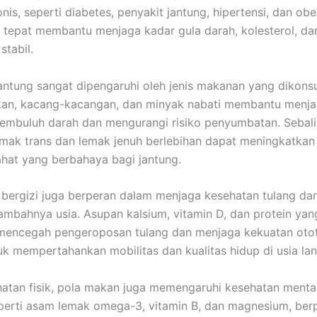
nis, seperti diabetes, penyakit jantung, hipertensi, dan obe
g tepat membantu menjaga kadar gula darah, kolesterol, da
stabil.
antung sangat dipengaruhi oleh jenis makanan yang dikon
ikan, kacang-kacangan, dan minyak nabati membantu menj
 pembuluh darah dan mengurangi risiko penyumbatan. Sebali
mak trans dan lemak jenuh berlebihan dapat meningkatkan
jahat yang berbahaya bagi jantung.
bergizi juga berperan dalam menjaga kesehatan tulang dan
tambahnya usia. Asupan kalsium, vitamin D, dan protein ya
encegah pengeroposan tulang dan menjaga kekuatan otot.
uk mempertahankan mobilitas dan kualitas hidup di usia lanj
hatan fisik, pola makan juga memengaruhi kesehatan mental.
eperti asam lemak omega-3, vitamin B, dan magnesium, ber