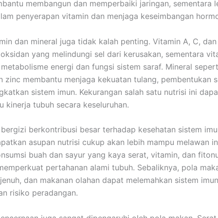
mbantu membangun dan memperbaiki jaringan, sementara l
alam penyerapan vitamin dan menjaga keseimbangan horm
min dan mineral juga tidak kalah penting. Vitamin A, C, da
ioksidan yang melindungi sel dari kerusakan, sementara vit
etabolisme energi dan fungsi sistem saraf. Mineral sepert
an zinc membantu menjaga kekuatan tulang, pembentukan se
gkatkan sistem imun. Kekurangan salah satu nutrisi ini dapa
kinerja tubuh secara keseluruhan.
bergizi berkontribusi besar terhadap kesehatan sistem imu
atkan asupan nutrisi cukup akan lebih mampu melawan in
onsumsi buah dan sayur yang kaya serat, vitamin, dan fitonu
mperkuat pertahanan alami tubuh. Sebaliknya, pola maka
 jenuh, dan makanan olahan dapat melemahkan sistem imu
n risiko peradangan.
encernaan juga sangat dipengaruhi oleh pola makan. Serat 