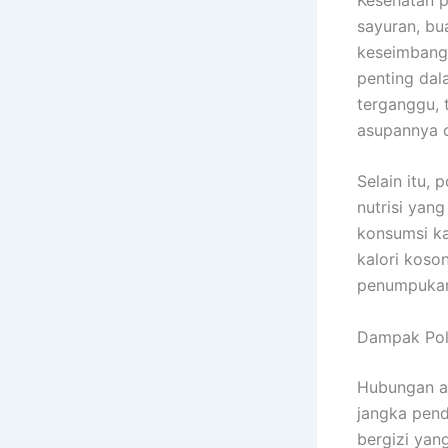
sayuran, bu
keseimbanga
penting dal
terganggu, 
asupannya 
Selain itu,
nutrisi ya
konsumsi ka
kalori koso
penumpukan
Dampak Pol
Hubungan an
jangka pend
bergizi yan