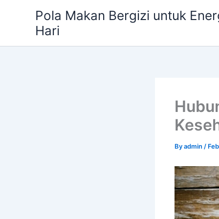
Skip
Pola Makan Bergizi untuk Ener
to
Hari
content
Hubun
Keseh
By
admin
/
Feb