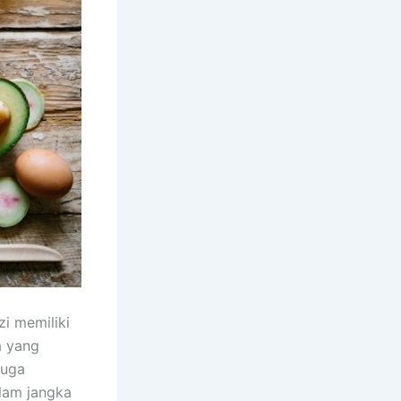
i memiliki
a yang
juga
alam jangka