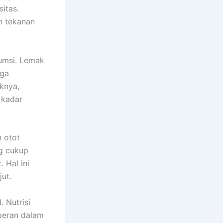
sitas.
n tekanan
sumsi. Lemak
aga
knya,
 kadar
 otot
ng cukup
 Hal ini
ut.
 Nutrisi
peran dalam