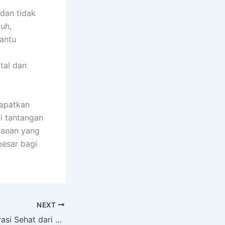
dan tidak
uh,
antu
a
tal dan
dapatkan
i tantangan
kanan yang
besar bagi
NEXT
Menemukan Inspirasi Sehat dari Asupan Harian