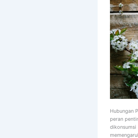
Hubungan Po
peran penti
dikonsumsi 
memengaruhi