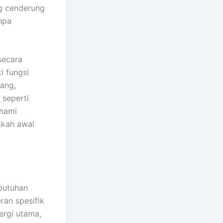
ng cenderung
npa
secara
i fungsi
ang,
 seperti
ahami
gkah awal
butuhan
ran spesifik
ergi utama,