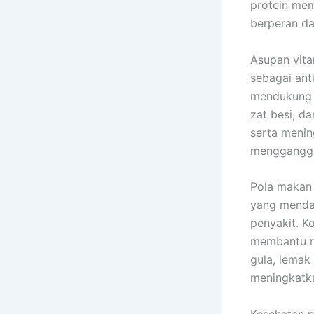
protein me
berperan d
Asupan vita
sebagai ant
mendukung m
zat besi, d
serta menin
mengganggu 
Pola makan 
yang mendap
penyakit. K
membantu me
gula, lemak
meningkatka
Kesehatan p