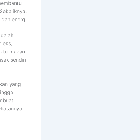
 membantu
 Sebaliknya,
 dan energi.
adalah
leks,
waktu makan
sak sendiri
akan yang
hingga
embuat
ehatannya