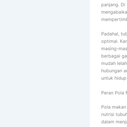
panjang. Di
mengabaikan
mempertimb
Padahal, tu
optimal. Kar
masing-masi
berbagai ga
mudah lelah
hubungan an
untuk hidup
Peran Pola 
Pola makan
nutrisi tub
dalam menja