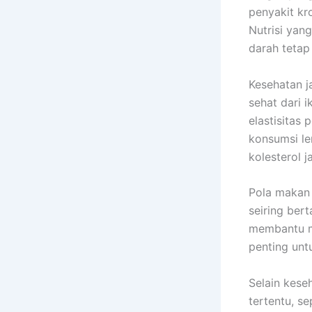
penyakit kro
Nutrisi yan
darah tetap 
Kesehatan j
sehat dari 
elastisitas
konsumsi le
kolesterol 
Pola makan 
seiring ber
membantu m
penting unt
Selain kese
tertentu, s