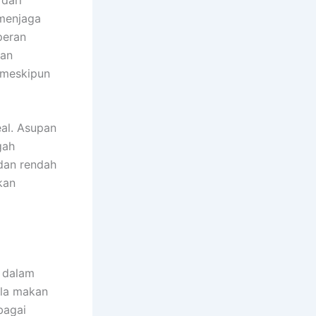
 menjaga
peran
aan
 meskipun
eal. Asupan
gah
 dan rendah
kan
t dalam
ola makan
bagai