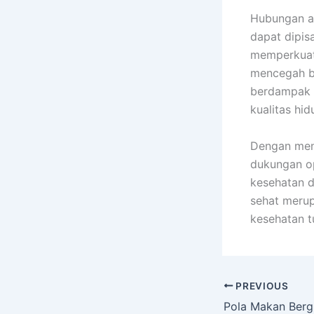
Hubungan an
dapat dipis
memperkuat
mencegah be
berdampak p
kualitas hi
Dengan men
dukungan op
kesehatan 
sehat merup
kesehatan t
PREVIOUS