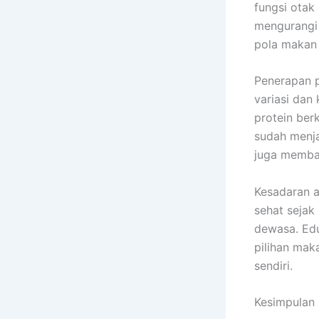
fungsi otak
mengurangi 
pola makan 
Penerapan p
variasi dan
protein ber
sudah menja
juga memba
Kesadaran a
sehat sejak
dewasa. Edu
pilihan mak
sendiri.
Kesimpulan