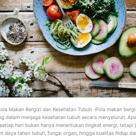
la Makan Bergizi dan Kesehatan Tubuh -Pola makan bergiz
ng dalam menjaga kesehatan tubuh secara menyeluruh. Ap
setiap hari bukan hanya menentukan tingkat energi, tetapi 
 daya tahan tubuh, fungsi organ, hingga kualitas hidup d