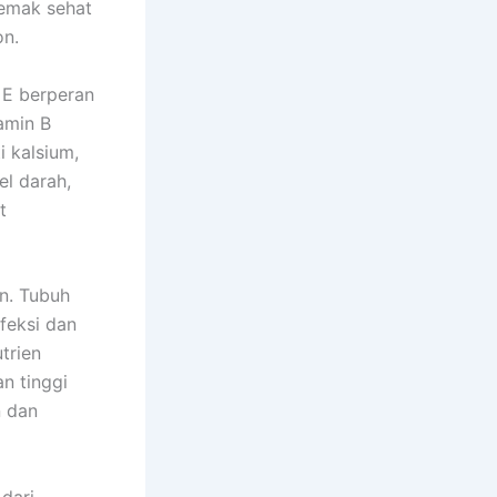
emak sehat
on.
n E berperan
amin B
i kalsium,
l darah,
t
n. Tubuh
feksi dan
trien
n tinggi
n dan
dari