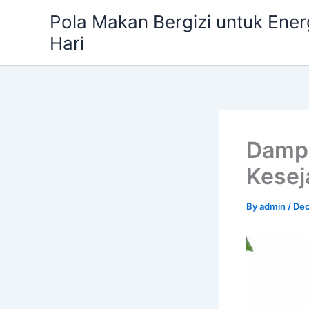
Skip
Pola Makan Bergizi untuk Ener
to
Hari
content
Dampa
Kesej
By
admin
/
Dec