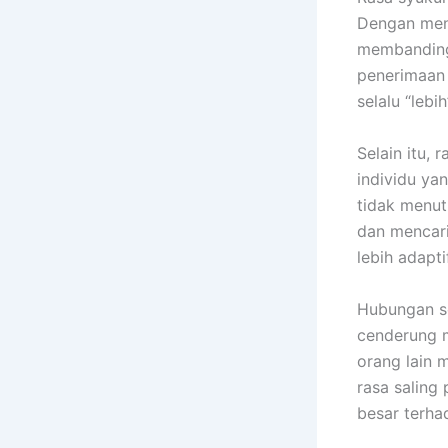
Dengan meng
membandingk
penerimaan 
selalu “lebi
Selain itu, 
individu ya
tidak menut
dan mencari
lebih adapt
Hubungan so
cenderung m
orang lain 
rasa saling
besar terha