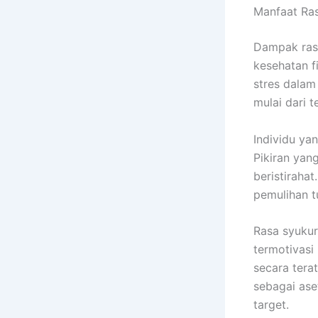
Manfaat Ras
Dampak rasa
kesehatan f
stres dalam 
mulai dari t
Individu yan
Pikiran yan
beristiraha
pemulihan t
Rasa syukur
termotivasi
secara tera
sebagai ase
target.