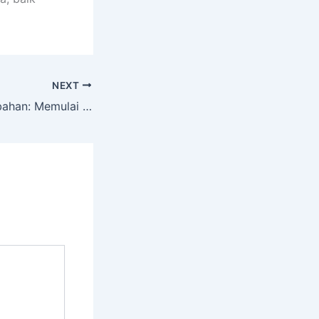
NEXT
Menyambut Perubahan: Memulai Hidup Sehat di Usia Dewasa