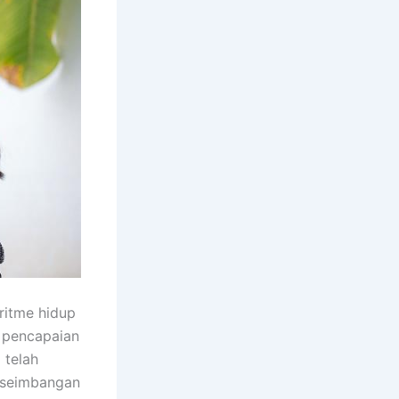
ritme hidup
 pencapaian
 telah
keseimbangan