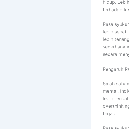
hidup. Lebih
terhadap ke
Rasa syuku
lebih sehat.
lebih tenang
sederhana i
secara meny
Pengaruh Ra
Salah satu 
mental. Ind
lebih renda
overthinkin
terjadi.
Rasa syukur