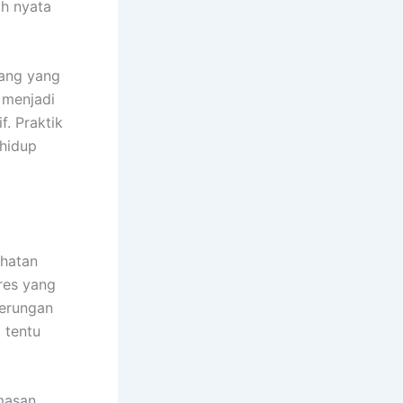
uh nyata
ang yang
n menjadi
f. Praktik
 hidup
ehatan
tres yang
derungan
 tentu
masan.