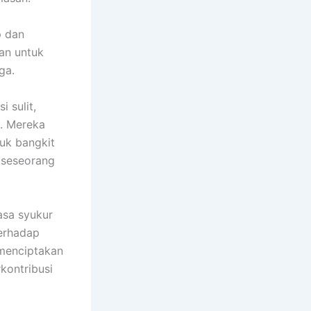
p dan
nan untuk
ga.
 sulit,
n. Mereka
uk bangkit
t seseorang
asa syukur
terhadap
 menciptakan
kontribusi