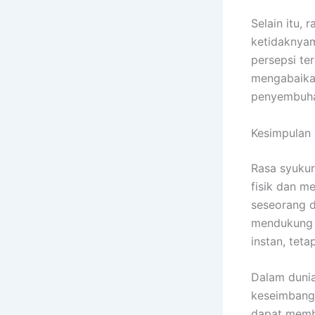
Selain itu,
ketidaknyam
persepsi ter
mengabaikan
penyembuhan
Kesimpulan
Rasa syukur
fisik dan m
seseorang d
mendukung f
instan, tet
Dalam dunia
keseimbanga
dapat memba