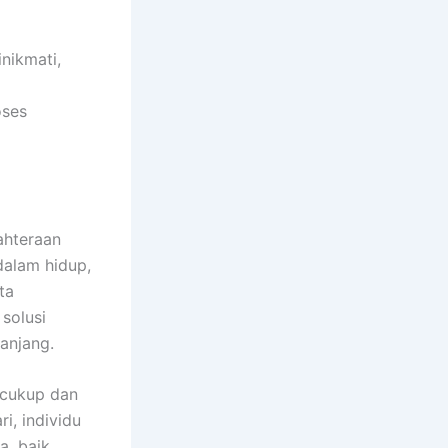
nikmati,
oses
ahteraan
dalam hidup,
ta
solusi
anjang.
 cukup dan
i, individu
a, baik