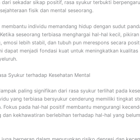
 dari sekadar sikap positif, rasa syukur terbukti berpengar
sejahteraan fisik dan mental seseorang.
r membantu individu memandang hidup dengan sudut pand
 Ketika seseorang terbiasa menghargai hal-hal kecil, pikira
, emosi lebih stabil, dan tubuh pun merespons secara positi
ni dapat menjadi fondasi kuat untuk meningkatkan kualitas
eluruh.
sa Syukur terhadap Kesehatan Mental
dampak paling signifikan dari rasa syukur terlihat pada kes
ividu yang terbiasa bersyukur cenderung memiliki tingkat s
h. Fokus pada hal-hal positif membantu mengurangi kecen
g dan kekhawatiran berlebihan terhadap hal-hal yang belum
 juga berperan dalam menurunkan risiko depresi dan kece