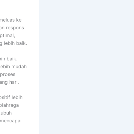
 meluas ke
an respons
ptimal,
 lebih baik.
ih baik.
 lebih mudah
 proses
ang hari.
itif lebih
olahraga
tubuh
u mencapai