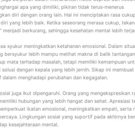
hargai apa yang dimiliki, pikiran tidak terus-menerus
an diri dengan orang lain. Hal ini menciptakan rasa cuku
diri yang lebih baik. Ketika seseorang merasa cukup, teka
h” menjadi berkurang, sehingga kesehatan mental lebih terja
rasa syukur meningkatkan ketahanan emosional. Dalam situasi
ng bersyukur lebih mampu melihat makna di balik tantanga
up mata terhadap masalah, tetapi memiliki kemampuan unt
 solusi dengan kepala yang lebih jernih. Sikap ini membua
if dalam menghadapi perubahan dan kegagalan.
sial juga ikut dipengaruhi. Orang yang mengekspresikan r
emiliki hubungan yang lebih hangat dan sehat. Apresiasi 
memperkuat ikatan emosional, meningkatkan empati, serta
 percaya. Lingkungan sosial yang suportif pada akhirnya ber
dap kesejahteraan mental.