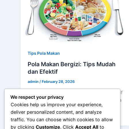
Tips Pola Makan
Pola Makan Bergizi: Tips Mudah
dan Efektif
admin
/
February 28, 2026
Pola Makan Bergizi: Tips Mudah dan Efektif
We respect your privacy
– Pola makan bergizi adalah fondasi utama
Cookies help us improve your experience,
untuk menjaga kesehatan tubuh dalam
deliver personalized content, and analyze
jangka […]
traffic. You can choose which cookies to allow
by clicking
Customize
. Click
Accept All
to