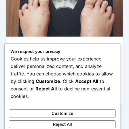
Inspirasi Hidup Sehat
We respect your privacy
Mengatasi Kegagalan Diet: Ubah
Cookies help us improve your experience,
Mindset, Bukan Berat Badan
deliver personalized content, and analyze
admin
/
December 25, 2025
traffic. You can choose which cookies to allow
by clicking
Customize
. Click
Accept All
to
Mengatasi Kegagalan Diet: Ubah Mindset, Bukan
Berat Badan – Banyak orang memulai diet dengan
consent or
Reject All
to decline non-essential
harapan besar, target angka di timbangan,
cookies.
Customize
Reject All