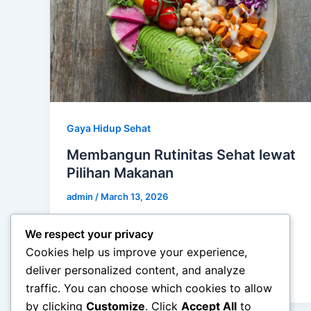
Gaya Hidup Sehat
Membangun Rutinitas Sehat lewat
Pilihan Makanan
admin
/
March 13, 2026
Membangun Rutinitas Sehat lewat Pilihan
We respect your privacy
Makanan – Kesehatan tubuh tidak hanya
Cookies help us improve your experience,
ditentukan oleh aktivitas fisik, tetapi juga
deliver personalized content, and analyze
oleh pola makan […]
traffic. You can choose which cookies to allow
by clicking
Customize
. Click
Accept All
to