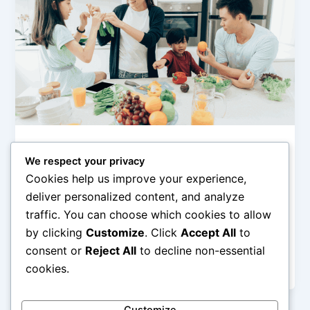
Tips Pola Makan
We respect your privacy
Panduan Singkat Pola Makan Bergizi
Cookies help us improve your experience,
untuk Keluarga
deliver personalized content, and analyze
admin
/
March 3, 2026
traffic. You can choose which cookies to allow
by clicking
Customize
. Click
Accept All
to
Panduan Singkat Pola Makan Bergizi untuk Keluarga
– Menerapkan pola makan bergizi dalam keluarga
consent or
Reject All
to decline non-essential
bukan hanya soal memilih makanan sehat,
cookies.
Customize