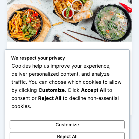
Inspirasi Hidup Sehat
We respect your privacy
Langkah Kecil Menuju Hidup Sehat lewat
Cookies help us improve your experience,
Nutrisi
deliver personalized content, and analyze
admin
/
February 11, 2026
traffic. You can choose which cookies to allow
by clicking
Customize
. Click
Accept All
to
Langkah Kecil Menuju Hidup Sehat lewat Nutrisi –
Hidup sehat sering kali terdengar seperti perubahan
consent or
Reject All
to decline non-essential
besar yang sulit dilakukan. Banyak […]
cookies.
Customize
Reject All