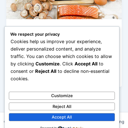
Kesehatan & Gizi
We respect your privacy
Vitamin D & Kalsium: Pentingnya untuk
Cookies help us improve your experience,
Imunitas & Tulang Kuat
deliver personalized content, and analyze
admin
/
January 1, 2026
traffic. You can choose which cookies to allow
by clicking
Customize
. Click
Accept All
to
Vitamin D & Kalsium: Pentingnya untuk Imunitas &
Tulang Kuat – Vitamin D dan kalsium sering disebut
consent or
Reject All
to decline non-essential
beriringan karena keduanya […]
cookies.
Customize
Reject All
Accept All
Copyright © 2026 Pola Makan Bergizi untuk Energi Sepanjang