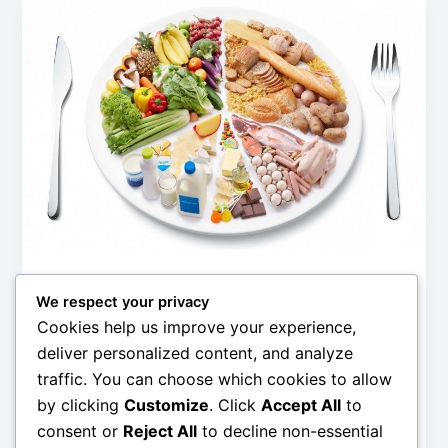
Gaya Hidup Sehat
We respect your privacy
Pola Makan Bergizi sebagai Fondasi
Cookies help us improve your experience,
Gaya Hidup Sehat
deliver personalized content, and analyze
admin
/
March 6, 2026
traffic. You can choose which cookies to allow
by clicking
Customize
. Click
Accept All
to
Pola Makan Bergizi sebagai Fondasi Gaya Hidup
Sehat – Pola makan bergizi merupakan salah satu
consent or
Reject All
to decline non-essential