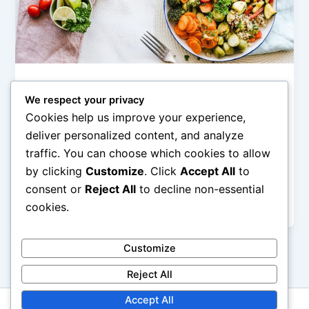
Tips Pola Makan
We respect your privacy
Strategi Pola Makan Bergizi Tanpa Diet
Cookies help us improve your experience,
Ketat
deliver personalized content, and analyze
admin
/
February 26, 2026
traffic. You can choose which cookies to allow
by clicking
Customize
. Click
Accept All
to
Strategi Pola Makan Bergizi Tanpa Diet Ketat –
Banyak orang ingin hidup lebih sehat, tetapi merasa
consent or
Reject All
to decline non-essential
terintimidasi oleh kata “diet”. […]
cookies.
Customize
Reject All
Accept All