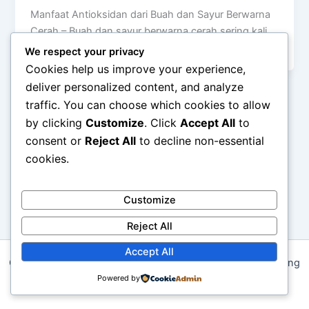
Manfaat Antioksidan dari Buah dan Sayur Berwarna
Cerah – Buah dan sayur berwarna cerah sering kali
menjadi daya tarik di […]
We respect your privacy
Cookies help us improve your experience,
deliver personalized content, and analyze
traffic. You can choose which cookies to allow
by clicking
Customize
. Click
Accept All
to
consent or
Reject All
to decline non-essential
cookies.
Customize
Reject All
Accept All
Copyright © 2026 Pola Makan Bergizi untuk Energi Sepanjang
Hari | Powered by
Powered by
Astra WordPress Theme